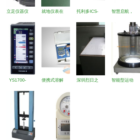
立足仪器仪
就地仪表在
托利多ICS-
智慧启航，
表行业，百
现代工业中
439称重仪
精细控制
威时代科技
的应用与发
表 精准称
智能多路巡
以硬产品打
展
重的工业守
检仪在中检
造检测新标
护者
仪表网的创
准
新应用
YS1700-
便携式溶解
深圳烈日之
智能型运动
011/A01/A34
氧仪电极
光新能源科
粘度测定仪
工业仪器仪
水质监测的
技 电工与
上海羽通仪
表的创新应
精密动力源
专用仪器仪
器仪表厂的
用与技术解
表产品概览
精密测量之
析
道