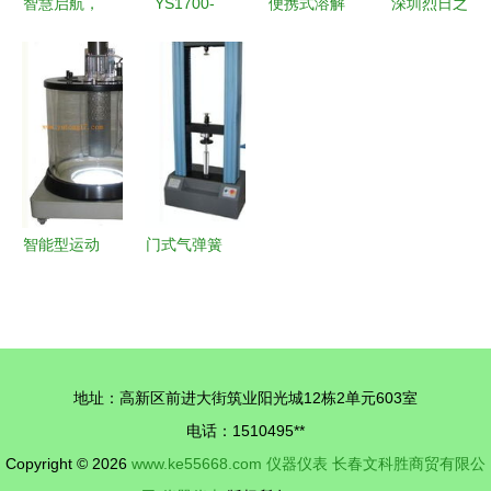
智慧启航，
YS1700-
便携式溶解
深圳烈日之
精细控制
011/A01/A34
氧仪电极
光新能源科
智能多路巡
工业仪器仪
水质监测的
技 电工与
检仪在中检
表的创新应
精密动力源
专用仪器仪
仪表网的创
用与技术解
表产品概览
新应用
析
智能型运动
门式气弹簧
粘度测定仪
试验机高清
上海羽通仪
细节图解析
器仪表厂的
——江都市
精密测量之
韧恒机械厂
地址：高新区前进大街筑业阳光城12栋2单元603室
道
与捷配仪器
电话：1510495**
仪表网的专
Copyright © 2026
www.ke55668.com
仪器仪表
长春文科胜商贸有限公
业合作