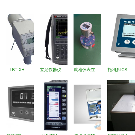
LBT XH
立足仪器仪
就地仪表在
托利多ICS-
3408防护
表行业，百
现代工业中
439称重仪
级X/γ剂量
威时代科技
的应用与发
表 精准称
仪 专业辐
以硬产品打
展
重的工业守
射监测的可
造检测新标
护者
靠伙伴
准