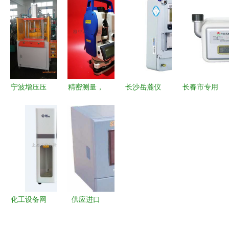
率
介质损耗测
料垂直渗透
量与专业应
0.0001mm
试仪 专用
仪供应新闻
用的守护者
数显千分尺
仪器仪表领
快讯
精密测量的
域的精密测
行业标杆
量利器
宁波增压压
精密测量，
长沙岳麓仪
长春市专用
床 5吨气压
专业服务
器仪表网
仪器仪表产
增压压床厂
定边苏州一
科技创新的
业 批发、
家的专业制
光与榆中汇
重要窗口与
供应与厂家
造与应用
锦仪器仪表
产业发展的
资源全解析
的专业价值
助推器
化工设备网
供应进口
精选专用仪
ELCO OL